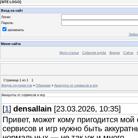
[
SITE LOGO
]
Вход на сайт
Логин:
Пароль:
запомнить
Забыл
Меню сайта
Мото статьи
События клуба
Форум
Слёты
Страница
1
из
1
1
Форум скутеристов
»
Общение
»
Аккаунты от сервисов и игр
Аккаунты от сервисов и игр
[
1
]
densallain
[23.03.2026, 10:35]
Привет, может кому пригодится мой 
сервисов и игр нужно быть аккуратн
нормальных — не так уж и много.