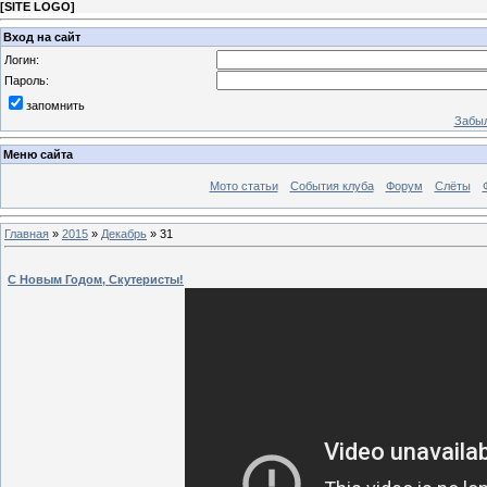
[
SITE LOGO
]
Вход на сайт
Логин:
Пароль:
запомнить
Забыл
Меню сайта
Мото статьи
События клуба
Форум
Слёты
Главная
»
2015
»
Декабрь
»
31
С Новым Годом, Скутеристы!